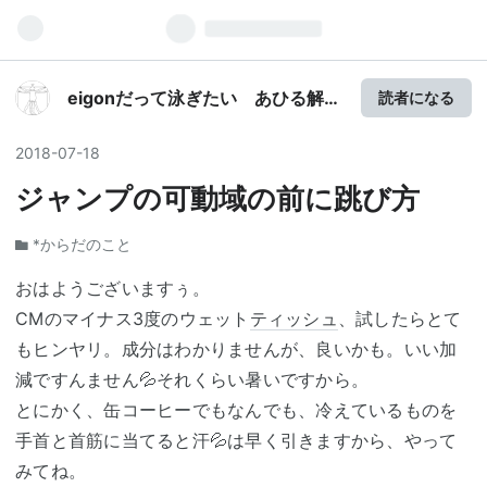
eigonだって泳ぎたい あひる解剖
読者になる
学
2018
-
07
-
18
ジャンプの可動域の前に跳び方
*からだのこと
おはようございますぅ。
CMのマイナス3度のウェット
ティッシュ
、試したらとて
もヒンヤリ。成分はわかりませんが、良いかも。いい加
減ですんません💦それくらい暑いですから。
とにかく、缶コーヒーでもなんでも、冷えているものを
手首と首筋に当てると汗💦は早く引きますから、やって
みてね。