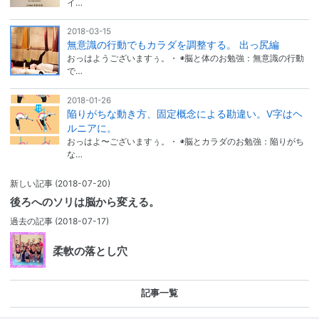
イ…
2018-03-15
無意識の行動でもカラダを調整する。 出っ尻編
おっはようございますぅ。・ ◉脳と体のお勉強：無意識の行動
で…
2018-01-26
陥りがちな動き方、固定概念による勘違い。V字はヘ
ルニアに。
おっはよ〜ございますぅ。・ ◉脳とカラダのお勉強：陥りがち
な…
新しい記事
(2018-07-20)
後ろへのソリは脳から変える。
過去の記事
(2018-07-17)
柔軟の落とし穴
記事一覧