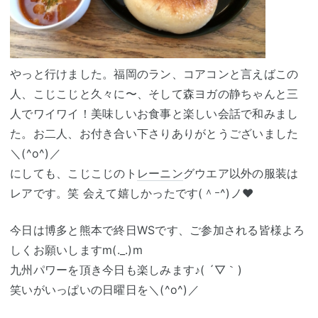
やっと行けました。福岡のラン、コアコンと言えばこの
人、こじこじと久々に〜、そして森ヨガの静ちゃんと三
人でワイワイ！美味しいお食事と楽しい会話で和みまし
た。お二人、お付き合い下さりありがとうございました
＼(^o^)／
にしても、こじこじのト
レーニン
グウエア以外の服装は
レアです。笑 会えて嬉しかったです(＾ｰ^)ノ❤︎
今日は博多と熊本で終日WSです、ご参加される皆様よろ
しくお願いしますm(._.)m
九州パワーを頂き今日も楽しみます♪( ´▽｀)
笑いがいっぱいの日曜日を＼(^o^)／