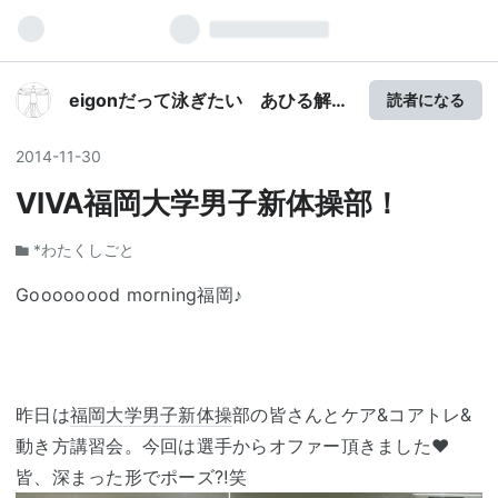
eigonだって泳ぎたい あひる解剖
読者になる
学
2014
-
11
-
30
VIVA福岡大学男子新体操部！
*わたくしごと
Goooooood morning福岡♪
昨日は
福岡大学
男子新体操
部の皆さんとケア&コアトレ&
動き方講習会。今回は選手からオファー頂きました❤︎
皆、深まった形でポーズ⁈笑