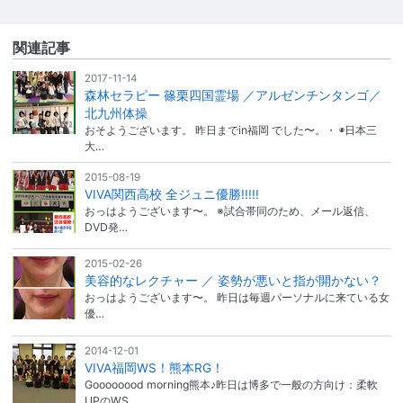
関連記事
2017-11-14
森林セラピー 篠栗四国霊場 ／アルゼンチンタンゴ／
北九州体操
おそようございます。 昨日までin福岡 でした〜。・ ◉日本三
大…
2015-08-19
VIVA関西高校 全ジュニ優勝!!!!!
おっはようございます〜。 ※試合帯同のため、メール返信、
DVD発…
2015-02-26
美容的なレクチャー ／ 姿勢が悪いと指が開かない？
おっはようございます〜。 昨日は毎週パーソナルに来ている女
優…
2014-12-01
VIVA福岡WS！熊本RG！
Goooooood morning熊本♪昨日は博多で一般の方向け：柔軟
UPのWS…