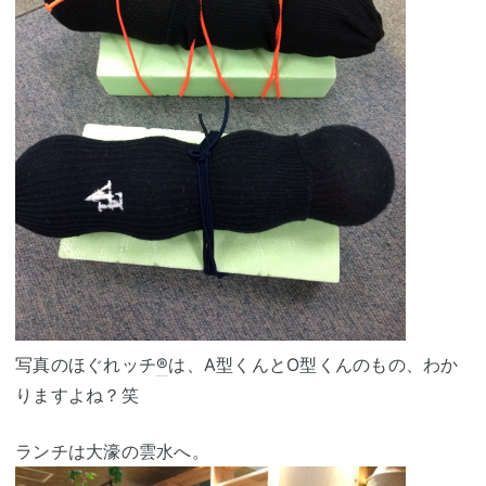
写真のほぐれッチ
®
は、A型くんとO型くんのもの、わか
りますよね？笑
ランチは大濠の雲水へ。