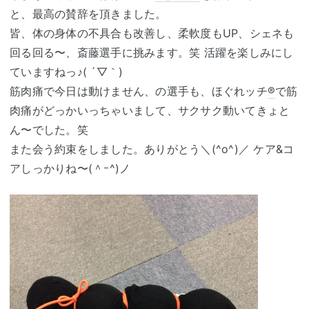
と、最高の賛辞を頂きました。
皆、体の身体の不具合も改善し、柔軟度もUP、シェネも
回る回る〜、斎藤選手に挑みます。笑 活躍を楽しみにし
ていますねっ♪( ´▽｀)
筋肉痛で今日は動けません、の選手も、ほぐれッチ
®
で筋
肉痛がどっかいっちゃいまして、サクサク動いてきょと
ん〜でした。笑
また会う約束をしました。ありがとう＼(^o^)／ ケア&コ
アしっかりね〜(＾ｰ^)ノ